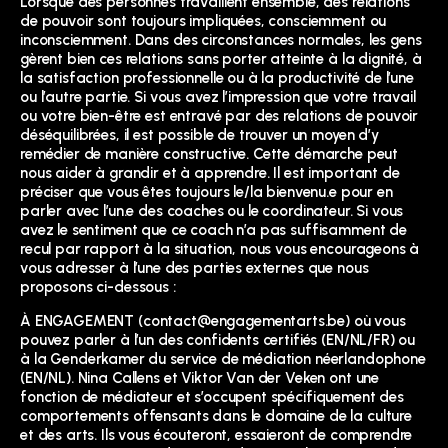
Lorsque des personnes travaillent ensemble, des relations
de pouvoir sont toujours impliquées, consciemment ou
inconsciemment. Dans des circonstances normales, les gens
gèrent bien ces relations sans porter atteinte à la dignité, à
la satisfaction professionnelle ou à la productivité de l’une
ou l’autre partie. Si vous avez l’impression que votre travail
ou votre bien-être est entravé par des relations de pouvoir
déséquilibrées, il est possible de trouver un moyen d’y
remédier de manière constructive. Cette démarche peut
nous aider à grandir et à apprendre. Il est important de
préciser que vous êtes toujours le/la bienvenu.e pour en
parler avec l’un.e des coaches ou le coordinateur. Si vous
avez le sentiment que ce coach n’a pas suffisamment de
recul par rapport à la situation, nous vous encourageons à
vous adresser à l’une des parties externes que nous
proposons ci-dessous :
À ENGAGEMENT (
contact@engagementarts.be
) où vous
pouvez parler à l’un des confidents certifiés (EN/NL/FR) ou
à la Genderkamer du service de médiation néerlandophone
(EN/NL). Nina Callens et Viktor Van der Veken ont une
fonction de médiateur et s’occupent spécifiquement des
comportements offensants dans le domaine de la culture
et des arts. Ils vous écouteront, essaieront de comprendre