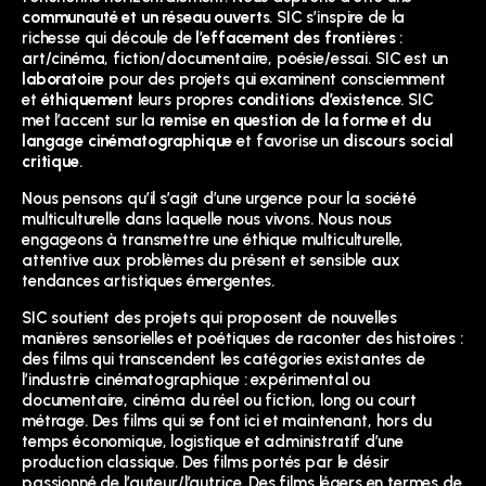
communauté et un réseau ouverts
. SIC s’inspire de la
richesse qui découle de
l’effacement des frontières
:
art/cinéma, fiction/documentaire, poésie/essai. SIC est un
laboratoire
pour des projets qui examinent consciemment
et
éthiquement
leurs propres
conditions d’existence
. SIC
met l’accent sur la
remise en question de la forme et du
langage cinématographique
et favorise un
discours social
critique
.
Nous pensons qu’il s’agit d’une urgence pour la société
multiculturelle dans laquelle nous vivons. Nous nous
engageons à transmettre une éthique multiculturelle,
attentive aux problèmes du présent et sensible aux
tendances artistiques émergentes.
SIC soutient des projets qui proposent de nouvelles
manières sensorielles et poétiques de raconter des histoires :
des films qui transcendent les catégories existantes de
l’industrie cinématographique : expérimental ou
documentaire, cinéma du réel ou fiction, long ou court
métrage. Des films qui se font ici et maintenant, hors du
temps économique, logistique et administratif d’une
production classique. Des films portés par le désir
passionné de l’auteur/l’autrice. Des films légers en termes de