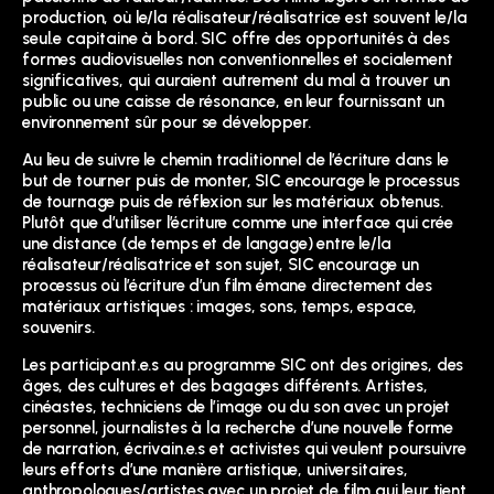
production, où le/la réalisateur/réalisatrice est souvent le/la
seul.e capitaine à bord. SIC offre des opportunités à des
formes audiovisuelles non conventionnelles et socialement
significatives, qui auraient autrement du mal à trouver un
public ou une caisse de résonance, en leur fournissant un
environnement sûr pour se développer.
Au lieu de suivre le chemin traditionnel de l’écriture dans le
but de tourner puis de monter, SIC encourage le processus
de tournage puis de réflexion sur les matériaux obtenus.
Plutôt que d’utiliser l’écriture comme une interface qui crée
une distance (de temps et de langage) entre le/la
réalisateur/réalisatrice et son sujet, SIC encourage un
processus où l’écriture d’un film émane directement des
matériaux artistiques : images, sons, temps, espace,
souvenirs.
Les participant.e.s au programme SIC ont des origines, des
âges, des cultures et des bagages différents. Artistes,
cinéastes, techniciens de l’image ou du son avec un projet
personnel, journalistes à la recherche d’une nouvelle forme
de narration, écrivain.e.s et activistes qui veulent poursuivre
leurs efforts d’une manière artistique, universitaires,
anthropologues/artistes avec un projet de film qui leur tient