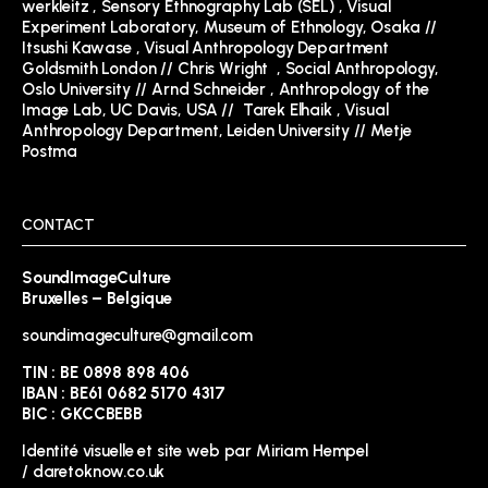
werkleitz ,
Sensory Ethnography Lab (SEL)
,
Visual
Experiment Laboratory, Museum of Ethnology, Osaka //
Itsushi Kawase
,
Visual Anthropology Department
Goldsmith London
//
Chris Wright
,
Social Anthropology,
Oslo University // Arnd Schneider
,
Anthropology of the
Image Lab, UC Davis, USA
//
Tarek Elhaik
,
Visual
Anthropology Department, Leiden University // Metje
Postma
CONTACT
SoundImageCulture
Bruxelles – Belgique
soundimageculture@gmail.com
TIN : BE 0898 898 406
IBAN : BE61 0682 5170 4317
BIC : GKCCBEBB
Identité visuelle et site web par
Miriam
Hempel
/
daretoknow.co.uk