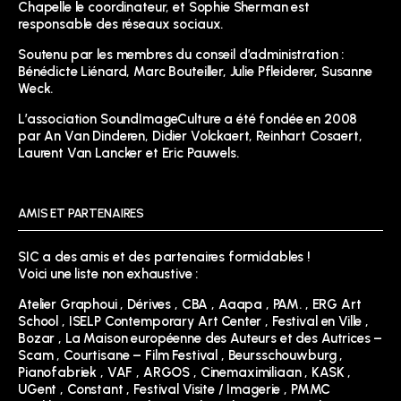
Chapelle le coordinateur, et Sophie Sherman est
responsable des réseaux sociaux.
Soutenu par les membres du conseil d’administration :
Bénédicte Liénard, Marc Bouteiller, Julie Pfleiderer, Susanne
Weck.
L’association SoundImageCulture a été fondée en 2008
par An Van Dinderen, Didier Volckaert, Reinhart Cosaert,
Laurent Van Lancker et Eric Pauwels.
AMIS ET PARTENAIRES
SIC a des amis et des partenaires formidables !
Voici une liste non exhaustive :
Atelier Graphoui
,
Dérives
,
CBA
,
Aaapa
,
PAM.
,
ERG Art
School
,
ISELP Contemporary Art Center
,
Festival en Ville
,
Bozar
,
La Maison européenne des Auteurs et des Autrices –
Scam
,
Courtisane – Film Festival
,
Beursschouwburg
,
Pianofabriek
,
VAF
,
ARGOS
,
Cinemaximiliaan
,
KASK
,
UGent
,
Constant
,
Festival Visite / Imagerie
,
PMMC