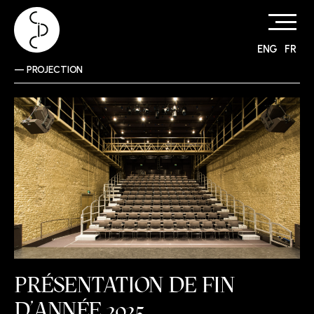
ENG
FR
Skip
—
PROJECTION
to
content
PRÉSENTATION DE FIN
D’ANNÉE 2025