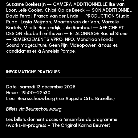
Suzanne Boekestijn — CAMÉRA ADDITIONNELLE Ilse van
Loon, Jelle Coolen, Chloé Op de Beeck — SON ADDITIONNEL
David Ferral, Franco van der Linde — PRODUCTION Studio
Ruba : Layla Meijman, Maarten van der Van, Marcelle
Bartels, Mireille Rooijendijk, Julia Rombout — AFFICHE ET
DESIGN Elisabeth Enthoven — ÉTALONNAGE Rachel Stone
— REMERCIEMENTS VPRO, NPO, Mondriaan Fonds,
Soundimageculture, Geen Pijn, Videopower, à tous les
candidat·es et à Annelein Pompe.
INFORMATIONS PRATIQUES
Date : samedi 13 décembre 2025
Heure : 19h00–22h30
Lieu : Beursschouwburg (rue Auguste Orts, Bruxelles)
Billets via Beursschouwburg
Les billets donnent accès à l’ensemble du programme
(works-in-progress + The Original Karina Beumer)