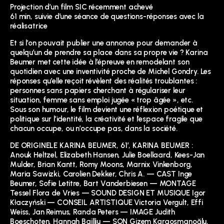
Projection d’un film SIC récemment achevé
61 min, suivie d’une séance de questions-réponses avec la
réalisatrice
Et si l’on pouvait publier une annonce pour demander à
quelqu’un de prendre sa place dans sa propre vie ? Karina
Beumer met cette idée à l’épreuve en remodelant son
quotidien avec une inventivité proche de Michel Gondry. Les
réponses qu’elle reçoit révèlent des réalités troublantes :
personnes sans papiers cherchant à régulariser leur
situation, femme sans emploi jugée « trop âgée », etc.
Sous son humour, le film devient une réflexion poétique et
politique sur l’identité, la créativité et l’espace fragile que
chacun occupe, ou n’occupe pas, dans la société.
DE ORIGINELE KARINA BEUMER, 61’, KARINA BEUMER :
Anouk Heltzel, Elizabeth Hansen, Julie Boellaard, Kees-Jan
Mulder, Brian Kantt, Romy Moons, Marnix Vinkenborg,
Maria Sawizki, Carolien Dekker, Chris A. — CAST Inge
Beumer, Sofie Letitre, Bart Vanderbiesen — MONTAGE
Tessel Flora de Vries — SOUND DESIGN ET MUSIQUE Igor
Kłaczyński — CONSEIL ARTISTIQUE Victoria Vergult, Effi
Weiss, Jan Reimus, Randa Peters — IMAGE Judith
Boeschoten, Hannah Bailliu — SON Gizem Karaosmanoğlu,