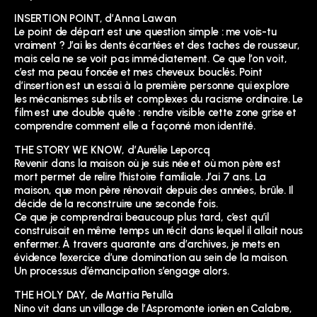
INSERTION POINT, d’Anna Lawan
Le point de départ est une question simple : me vois-tu
vraiment ? J’ai les dents écartées et des taches de rousseur,
mais cela ne se voit pas immédiatement. Ce que l’on voit,
c’est ma peau foncée et mes cheveux bouclés. Point
d’insertion est un essai à la première personne qui explore
les mécanismes subtils et complexes du racisme ordinaire. Le
film est une double quête : rendre visible cette zone grise et
comprendre comment elle a façonné mon identité.
THE STORY WE KNOW, d’Aurélie Leporcq
Revenir dans la maison où je suis née et où mon père est
mort permet de relire l’histoire familiale. J’ai 7 ans. La
maison, que mon père rénovait depuis des années, brûle. Il
décide de la reconstruire une seconde fois.
Ce que je comprendrai beaucoup plus tard, c’est qu’il
construisait en même temps un récit dans lequel il allait nous
enfermer. À travers quarante ans d’archives, je mets en
évidence l’exercice d’une domination au sein de la maison.
Un processus d’émancipation s’engage alors.
THE HOLY DAY, de Mattia Petullà
Nino vit dans un village de l’Aspromonte ionien en Calabre,