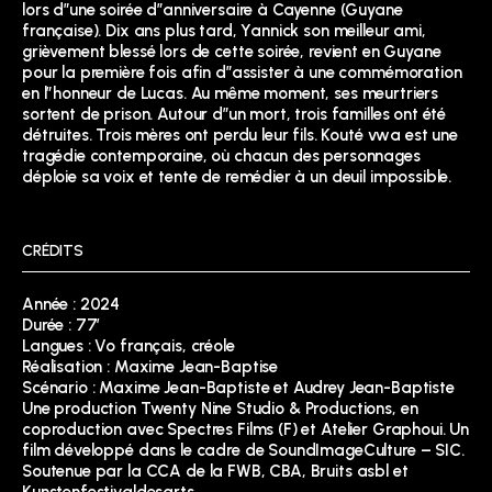
lors d”une soirée d”anniversaire à Cayenne (Guyane
française). Dix ans plus tard, Yannick son meilleur ami,
grièvement blessé lors de cette soirée, revient en Guyane
pour la première fois afin d”assister à une commémoration
en l”honneur de Lucas. Au même moment, ses meurtriers
sortent de prison. Autour d”un mort, trois familles ont été
détruites. Trois mères ont perdu leur fils. Kouté vwa est une
tragédie contemporaine, où chacun des personnages
déploie sa voix et tente de remédier à un deuil impossible.
CRÉDITS
Année : 2024
Durée : 77′
Langues : Vo français, créole
Réalisation : Maxime Jean-Baptise
Scénario : Maxime Jean-Baptiste et Audrey Jean-Baptiste
Une production
Twenty Nine Studio & Productions
, en
coproduction avec Spectres Films (F) et Atelier Graphoui. Un
film développé dans le cadre de SoundImageCulture – SIC.
Soutenue par la CCA de la FWB, CBA, Bruits asbl et