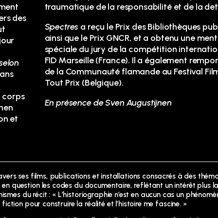
ement
traumatique de la responsabilité et de la det
ers des
Spectres
a reçu le Prix des Bibliothèques pub
ut
ainsi que le Prix GNCR, et a obtenu une ment
jour
spéciale du jury de la compétition internati
FID Marseille (France). Il a également remport
selon
de la Communauté flamande au Festival Fil
dans
Tout Prix (Belgique).
u corps
En présence de Sven Augustijnen
jnen
on et
travers ses films, publications et installations consacrés à des thém
t en question les codes du documentaire, reflétant un intérêt plus l
ismes du récit : « L’historiographie n’est en aucun cas un phénomèn
fiction pour construire la réalité et l’histoire me fascine. »