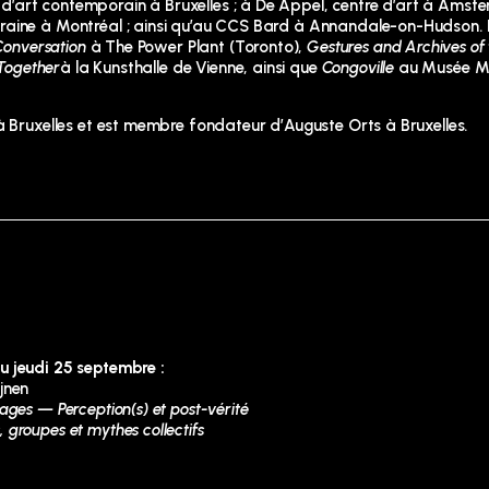
re d’art contemporain à Bruxelles ; à De Appel, centre d’art à Amst
raine à Montréal ; ainsi qu’au CCS Bard à Annandale-on-Hudson. 
Conversation
à The Power Plant (Toronto),
Gestures and Archives of 
 Together
à la Kunsthalle de Vienne, ainsi que
Congoville
au Musée M
à Bruxelles et est membre fondateur d’Auguste Orts à Bruxelles.
u jeudi 25 septembre :
jnen
ges — Perception(s) et post-vérité
groupes et mythes collectifs