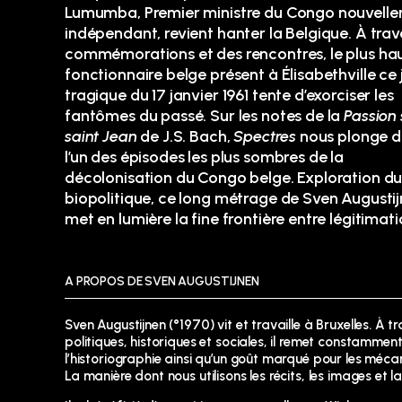
Lumumba, Premier ministre du Congo nouvell
indépendant, revient hanter la Belgique. À trav
commémorations et des rencontres, le plus ha
fonctionnaire belge présent à Élisabethville ce 
tragique du 17 janvier 1961 tente d’exorciser les
fantômes du passé. Sur les notes de la
Passion 
saint Jean
de J.S. Bach,
Spectres
nous plonge 
l’un des épisodes les plus sombres de la
décolonisation du Congo belge. Exploration d
biopolitique, ce long métrage de Sven Augusti
met en lumière la fine frontière entre légitimati
A PROPOS DE SVEN AUGUSTIJNEN
Sven Augustijnen (°1970) vit et travaille à Bruxelles. À 
politiques, historiques et sociales, il remet constammen
l’historiographie ainsi qu’un goût marqué pour les mécan
La manière dont nous utilisons les récits, les images et la 