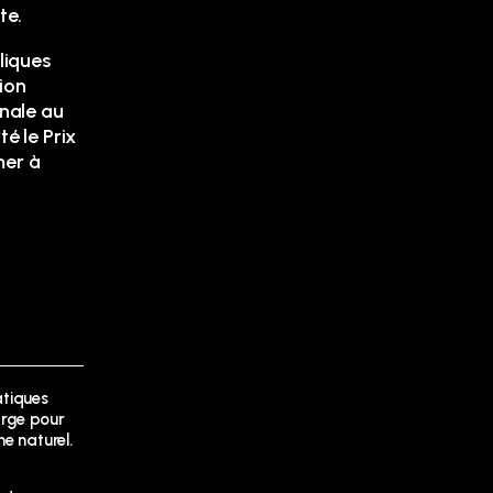
te.
liques
ion
onale au
é le Prix
mer à
atiques
arge pour
e naturel.