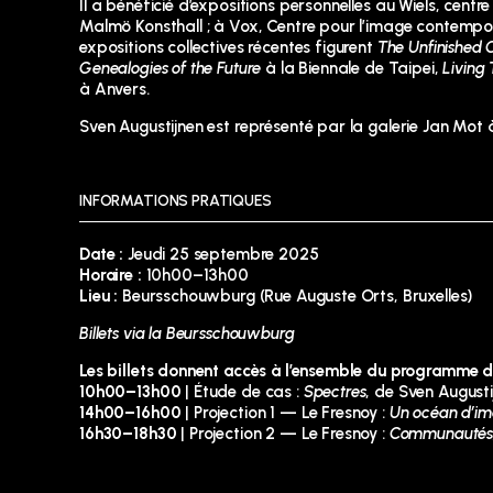
Il a bénéficié d’expositions personnelles au Wiels, cent
Malmö Konsthall ; à Vox, Centre pour l’image contempo
expositions collectives récentes figurent
The Unfinished 
Genealogies of the Future
à la Biennale de Taipei,
Living
à Anvers.
Sven Augustijnen est représenté par la galerie Jan Mot 
INFORMATIONS PRATIQUES
Date :
Jeudi 25 septembre 2025
Horaire :
10h00–13h00
Lieu :
Beursschouwburg
(Rue Auguste Orts, Bruxelles)
Billets via la Beursschouwburg
Les billets donnent accès à l’ensemble du programme d
10h00–13h00
| Étude de cas :
Spectres
, de Sven Augusti
14h00–16h00
| Projection 1 — Le Fresnoy :
Un océan d’ima
16h30–18h30
| Projection 2 — Le Fresnoy :
Communautés, 