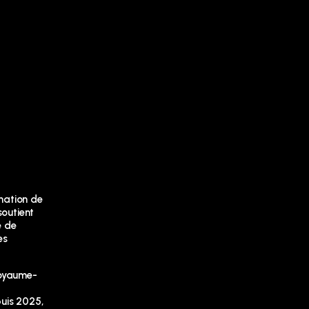
nation de
soutient
e de
es
Royaume-
puis 2025,