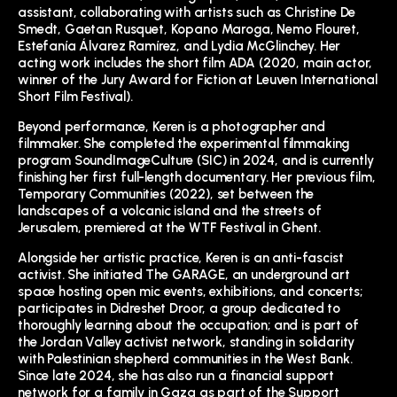
assistant, collaborating with artists such as Christine De
Smedt, Gaetan Rusquet, Kopano Maroga, Nemo Flouret,
Estefanía Álvarez Ramírez, and Lydia McGlinchey. Her
acting work includes the short film ADA (2020, main actor,
winner of the Jury Award for Fiction at Leuven International
Short Film Festival).
Beyond performance, Keren is a photographer and
filmmaker. She completed the experimental filmmaking
program SoundImageCulture (SIC) in 2024, and is currently
finishing her first full-length documentary. Her previous film,
Temporary Communities (2022), set between the
landscapes of a volcanic island and the streets of
Jerusalem, premiered at the WTF Festival in Ghent.
Alongside her artistic practice, Keren is an anti-fascist
activist. She initiated The GARAGE, an underground art
space hosting open mic events, exhibitions, and concerts;
participates in Didreshet Droor, a group dedicated to
thoroughly learning about the occupation; and is part of
the Jordan Valley activist network, standing in solidarity
with Palestinian shepherd communities in the West Bank.
Since late 2024, she has also run a financial support
network for a family in Gaza as part of the Support