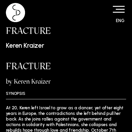
ENG
Skip
FRACTURE
to
content
Keren Kraizer
FRACTURE
by Keren Kraizer
SYNOPSIS
At 20, Keren left Israel to grow as a dancer, yet after eight
years in Europe, the contradictions she left behind pull her
back. As she joins rallies against the government and
actions in solidarity with Palestinians, she collapses and
rebuilds hope through love and friendship. October 7th