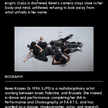
erupts. Gaza is shattered. Keren’s camera stays close to her
body and mind, unfiltered, refusing to look away from
what unfolds in her name.
BIOGRAPHY
Keren Kraizer (b. 1996, IL/PS) is a multidisciplinary artist
working between Israel, Palestine, and Brussels. She trained
in dance and performance, completing her MA in
Performance and Choreography at P.A.R.T.S., and has
worked as a dancer, choreographer, actor, and research