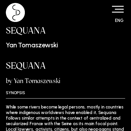
ENG
Skip
SEQUANA
to
content
Yan Tomaszewski
SEQUANA
by Yan Tomaszewski
SYNOPSIS
While some rivers become legal persons, mostly in countries
where indigenous worldviews have enabled it, Sequana
follows similar attempts in the context of centralized and
secularized France with the Seine as its main focal point.
Local lawyers, activists, citizens, but also neopagans stand