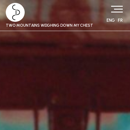
Skip
to
content
ENG
FR
TWO MOUNTAINS WEIGHING DOWN MY CHEST